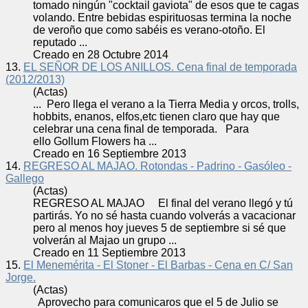
tomado ningún "cocktail gaviota" de esos que te cagas
volando. Entre bebidas espirituosas termina la noche
de veroño que como sabéis es
verano
-otoño. El
reputado ...
Creado en 28 Octubre 2014
13.
EL SEÑOR DE LOS ANILLOS. Cena final de temporada
(2012/2013)
(Actas)
... Pero llega el
verano
a la Tierra Media y orcos, trolls,
hobbits, enanos, elfos,etc tienen claro que hay que
celebrar una cena final de temporada. Para
ello Gollum Flowers ha ...
Creado en 16 Septiembre 2013
14.
REGRESO AL MAJAO. Rotondas - Padrino - Gasóleo -
Gallego
(Actas)
REGRESO AL MAJAO El final del
verano
llegó y tú
partirás. Yo no sé hasta cuando volverás a vacacionar
pero al menos hoy jueves 5 de septiembre si sé que
volverán al Majao un grupo ...
Creado en 11 Septiembre 2013
15.
El Menemérita - El Stoner - El Barbas - Cena en C/ San
Jorge.
(Actas)
Aprovecho para comunicaros que el 5 de Julio se