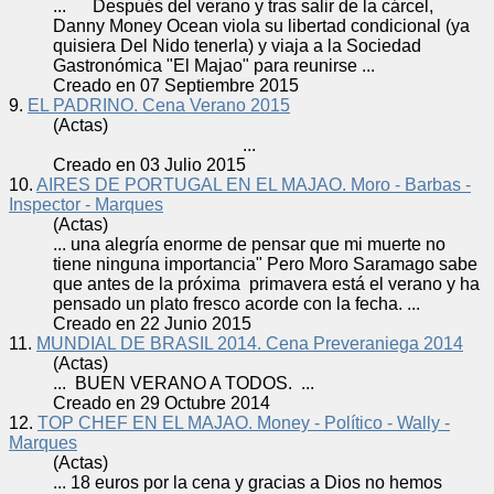
... Después del
verano
y tras salir de la cárcel,
Danny Money Ocean viola su libertad condicional (ya
quisiera Del Nido tenerla) y viaja a la Sociedad
Gastronómica "El Majao" para reunirse ...
Creado en 07 Septiembre 2015
9.
EL PADRINO. Cena Verano 2015
(Actas)
...
Creado en 03 Julio 2015
10.
AIRES DE PORTUGAL EN EL MAJAO. Moro - Barbas -
Inspector - Marques
(Actas)
... una alegría enorme de pensar que mi muerte no
tiene ninguna importancia" Pero Moro Saramago sabe
que antes de la próxima primavera está el
verano
y ha
pensado un plato fresco acorde con la fecha. ...
Creado en 22 Junio 2015
11.
MUNDIAL DE BRASIL 2014. Cena Preveraniega 2014
(Actas)
... BUEN
VERANO
A TODOS. ...
Creado en 29 Octubre 2014
12.
TOP CHEF EN EL MAJAO. Money - Político - Wally -
Marques
(Actas)
... 18 euros por la cena y gracias a Dios no hemos