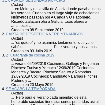
SE CASA EN SEGUNDAS NUPCIAS
(Actas)
... en Meire y en la villa de Allariz donde pasaba todos
los
verano
s. Cuando en el largo viaje de ochocientos
kilómetros pasaban por A Canda y O Padornelo,
Ricardo Zalacaín olía a Galicia. Esos olores a
amanecer ...
Creado en 08 Septiembre 2019
2.
CARTA DE DESPEDIDA A TREINTA AMIGOS
(Actas)
... “os quiero” y no asumiría, tontamente, que ya lo
sabéis. Feliz
verano
y nos vemos ...
Creado en 03 Julio 2019
3.
2º Cuadrante de cocina 2019
(Actas)
...
verano
05/09/2019 Cocineros: Gallego y Frigoman
Pinches: Furtivo y Yernaco 12/09/2019 Cocineros:
Monarca y Bacardi Pinches: Seguro y Rotondas
19/09/2019 Cocineros: Candidato y Barbas Pinches:
Padrino y ...
Creado en 20 Mayo 2019
4.
SE ACABÓ LA TEMPORADA
(Actas)
... Pero para el
verano
cada miembro de esta
honorable sociedad tiene sus series preferidas así al