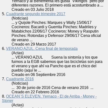
Yernaco y al Benemérita les gusta "Vikingos" pero por
diferentes razones. El primero está acostumbrado a ...
Creado en 03 Julio 2018
5.
Cuadrante segundo trimestre 2017
(Noticias)
... y Quijote Pinches: Marques y Wally 15/06/17
Cocineros: Bacardi y Guerrita Pinches: Madriles y
Matabichos 22/06/17 Cocineros: Money y Rasputin
Pinches: Rotondas y Defensor 29/06/17 Cena oficial
de
verano
...
Creado en 29 Marzo 2017
6.
VERANO AZUL. Cena final de temporada
(Actas)
...
VERANO
AZUL Suena la sintonía y los que
fuimos a la EGB sabemos que las bicicletas son para
el
verano
y que ahí va Pancho que es el chico del
pueblo (aquí le ...
Creado en 06 Septiembre 2016
7.
Cuadrante 2016
(Noticias)
... 30 de junio de 2016 Cena de
verano
2016 ...
Creado en 22 Febrero 2016
8.
OCEAN¨S ELEVEN. Yernaco - El de Arriba - Money -
Stoner
(Actas)