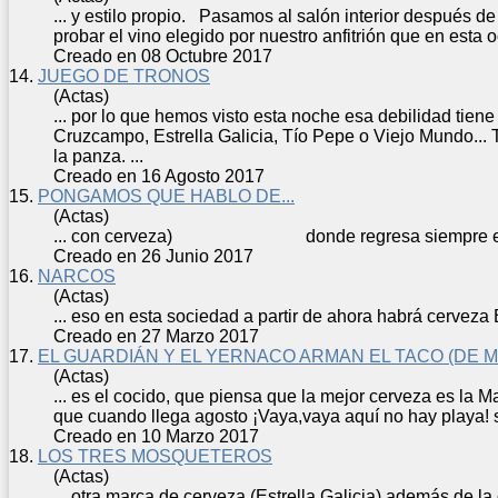
... y estilo propio. Pasamos al salón interior después d
probar el vino elegido por nuestro anfitrión que en esta o
Creado en 08 Octubre 2017
14.
JUEGO DE TRONOS
(Actas)
... por lo que hemos visto esta noche esa debilidad ti
Cruzcampo, Estrella Galicia, Tío Pepe o Viejo Mundo...
la panza. ...
Creado en 16 Agosto 2017
15.
PONGAMOS QUE HABLO DE...
(Actas)
... con
cerveza
) donde regresa siempre el fugiti
Creado en 26 Junio 2017
16.
NARCOS
(Actas)
... eso en esta sociedad a partir de ahora habrá
cerveza
Creado en 27 Marzo 2017
17.
EL GUARDIÁN Y EL YERNACO ARMAN EL TACO (DE ME
(Actas)
... es el cocido, que piensa que la mejor
cerveza
es la Ma
que cuando llega agosto ¡Vaya,vaya aquí no hay playa! se
Creado en 10 Marzo 2017
18.
LOS TRES MOSQUETEROS
(Actas)
... otra marca de
cerveza
(Estrella Galicia) además de la