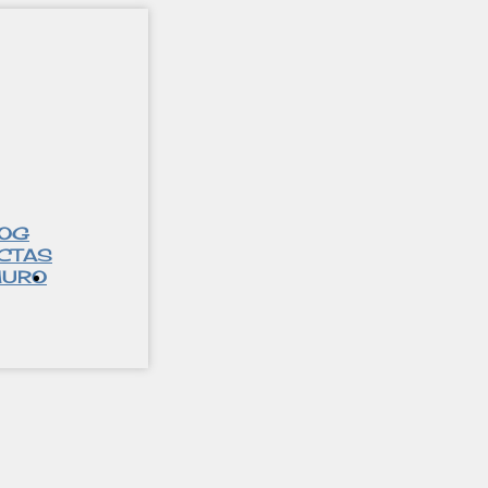
LOG
CTAS
URO