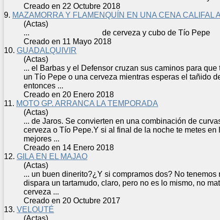
Creado en 22 Octubre 2018
9.
MAZAMORRA Y FLAMENQUÍN EN UNA CENA CALIFAL 
(Actas)
... de
cerveza
y cubo de Tío Pe
Creado en 11 Mayo 2018
10.
GUADALQUIVIR
(Actas)
... el Barbas y el Defensor cruzan sus caminos para que
un Tío Pepe o una
cerveza
mientras esperas el tañido d
entonces ...
Creado en 20 Enero 2018
11.
MOTO GP. ARRANCA LA TEMPORADA
(Actas)
... de Jaros. Se convierten en una combinación de curva
cerveza
o Tío Pepe.Y si al final de la noche te metes en
mejores ...
Creado en 14 Enero 2018
12.
GILA EN EL MAJAO
(Actas)
... un buen dinerito?¿Y si compramos dos? No tenemos n
dispara un tartamudo, claro, pero no es lo mismo, no ma
cerveza
...
Creado en 20 Octubre 2017
13.
VELOUTÉ
(Actas)