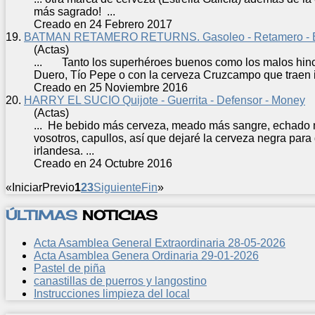
más sagrado! ...
Creado en 24 Febrero 2017
19.
BATMAN RETAMERO RETURNS. Gasoleo - Retamero - B
(Actas)
... Tanto los superhéroes buenos como los malos hinc
Duero, Tío Pepe o con la
cerveza
Cruzcampo que traen im
Creado en 25 Noviembre 2016
20.
HARRY EL SUCIO Quijote - Guerrita - Defensor - Money
(Actas)
... He bebido más
cerveza
, meado más sangre, echado 
vosotros, capullos, así que dejaré la
cerveza
negra para 
irlandesa. ...
Creado en 24 Octubre 2016
«
Iniciar
Previo
1
2
3
Siguiente
Fin
»
ÚLTIMAS
NOTICIAS
Acta Asamblea General Extraordinaria 28-05-2026
Acta Asamblea Genera Ordinaria 29-01-2026
Pastel de piña
canastillas de puerros y langostino
Instrucciones limpieza del local