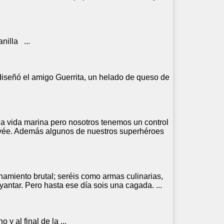
nilla ...
eñó el amigo Guerrita, un helado de queso de
.
 la vida marina pero nosotros tenemos un control
uvée. Además algunos de nuestros superhéroes
enamiento brutal; seréis como armas culinarias,
antar. Pero hasta ese día sois una cagada. ...
o y al final de la ...