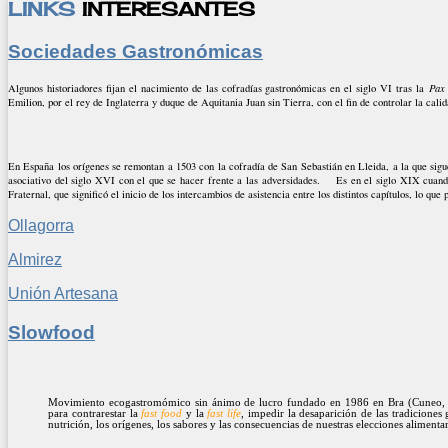
LINKS
INTERESANTES
Sociedades Gastronómicas
Algunos historiadores fijan el nacimiento de las cofradías gastronómicas en el siglo VI tras la
Pax
Emilion, por el rey de Inglaterra y duque de Aquitania Juan sin Tierra, con el fin de controlar la calid
En España los orígenes se remontan a 1503 con la cofradía de San Sebastián en Lleida, a la que sigu
asociativo del siglo XVI con el que se hacer frente a las adversidades. Es en el siglo XIX cuand
Fraternal, que significó el inicio de los intercambios de asistencia entre los distintos capítulos, lo 
Ollagorra
Almirez
Unión Artesana
Slowfood
Movimiento ecogastromómico sin ánimo de lucro fundado en 1986 en Bra (Cuneo, It
para contrarestar la
fast food
y la
fast life
, impedir la desaparición de las tradiciones 
nutrición, los orígenes, los sabores y las consecuencias de nuestras elecciones alimenta