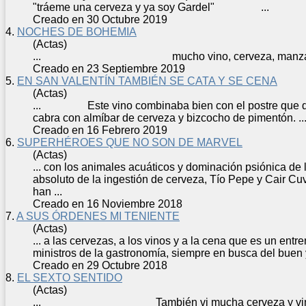
"tráeme una
cerveza
y ya soy Gardel" ...
Creado en 30 Octubre 2019
4.
NOCHES DE BOHEMIA
(Actas)
... mucho vino,
cerveza
, manza
Creado en 23 Septiembre 2019
5.
EN SAN VALENTÍN TAMBIÉN SE CATA Y SE CENA
(Actas)
... Este vino combinaba bien con el postre que dis
cabra con almíbar de
cerveza
y bizcocho de pimentón. ..
Creado en 16 Febrero 2019
6.
SUPERHÉROES QUE NO SON DE MARVEL
(Actas)
... con los animales acuáticos y dominación psiónica de
absoluto de la ingestión de
cerveza
, Tío Pepe y Cair C
han ...
Creado en 16 Noviembre 2018
7.
A SUS ÓRDENES MI TENIENTE
(Actas)
... a las
cerveza
s, a los vinos y a la cena que es un entr
ministros de la gastronomía, siempre en busca del buen y
Creado en 29 Octubre 2018
8.
EL SEXTO SENTIDO
(Actas)
... También vi mucha
cerveza
y vin