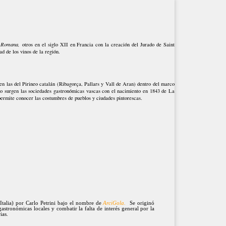
 Romana,
otros en el siglo XII en Francia con la creación del Jurado de Saint
ad de los vinos de la región.
en las del Pirineo catalán (Ribagorça, Pallars y Vall de Aran) dentro del marco
o surgen las sociedades gastronómicas vascas con el nacimiento en 1843 de La
que permite conocer las costumbres de pueblos y ciudades pintorescas.
alia) por Carlo Petrini bajo el nombre de
ArciGola.
Se originó
gastronómicas locales y combatir la falta de interés general por la
rias.