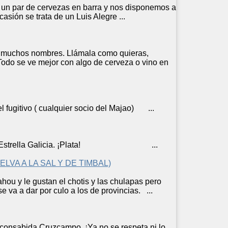
e un par de
cerveza
s en barra y nos disponemos a
casión se trata de un Luis Alegre ...
ene muchos nombres. Llámala como quieras,
 Todo se ve mejor con algo de
cerveza
o vino en
vo ( cualquier socio del Majao) ...
Estrella Galicia. ¡Plata! ...
LVA A LA SAL Y DE TIMBAL)
hou y le gustan el chotis y las chulapas pero
 va a dar por culo a los de provincias. ...
 consabida Cruzcampo. ¡Ya no se respeta ni lo