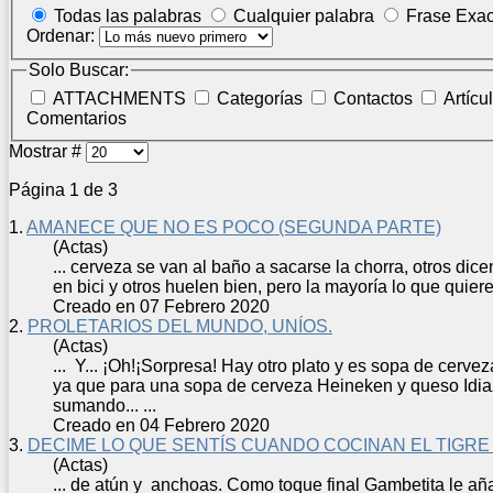
Todas las palabras
Cualquier palabra
Frase Exac
Ordenar:
Solo Buscar:
ATTACHMENTS
Categorías
Contactos
Artícu
Comentarios
Mostrar #
Página 1 de 3
1.
AMANECE QUE NO ES POCO (SEGUNDA PARTE)
(Actas)
...
cerveza
se van al baño a sacarse la chorra, otros dice
en bici y otros huelen bien, pero la mayoría lo que quier
Creado en 07 Febrero 2020
2.
PROLETARIOS DEL MUNDO, UNÍOS.
(Actas)
... Y... ¡Oh!¡Sorpresa! Hay otro plato y es sopa de
cervez
ya que para una sopa de
cerveza
Heineken y queso Idiaz
sumando... ...
Creado en 04 Febrero 2020
3.
DECIME LO QUE SENTÍS CUANDO COCINAN EL TIGRE
(Actas)
... de atún y anchoas. Como toque final Gambetita le añad