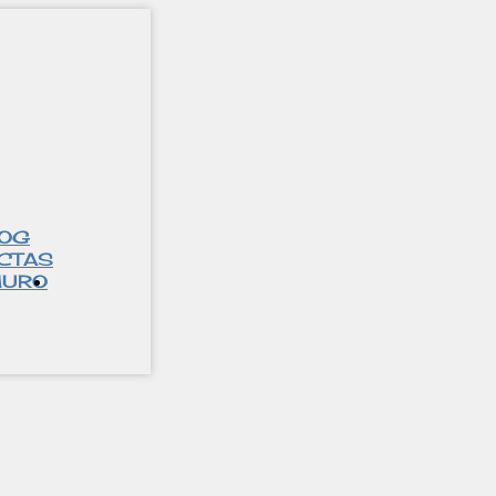
LOG
CTAS
URO