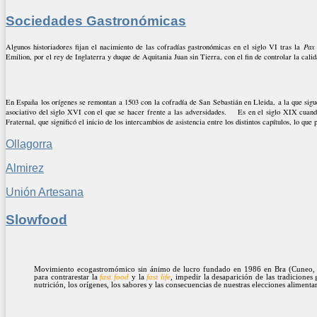
Sociedades Gastronómicas
Algunos historiadores fijan el nacimiento de las cofradías gastronómicas en el siglo VI tras la
Pax
Emilion, por el rey de Inglaterra y duque de Aquitania Juan sin Tierra, con el fin de controlar la calid
En España los orígenes se remontan a 1503 con la cofradía de San Sebastián en Lleida, a la que sigu
asociativo del siglo XVI con el que se hacer frente a las adversidades. Es en el siglo XIX cuand
Fraternal, que significó el inicio de los intercambios de asistencia entre los distintos capítulos, lo 
Ollagorra
Almirez
Unión Artesana
Slowfood
Movimiento ecogastromómico sin ánimo de lucro fundado en 1986 en Bra (Cuneo, It
para contrarestar la
fast food
y la
fast life
, impedir la desaparición de las tradiciones 
nutrición, los orígenes, los sabores y las consecuencias de nuestras elecciones alimenta