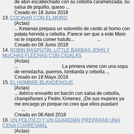
de atún escabechado con su
cebolla
caramelizada, su
salsa de piquillo, queso ...
Creado en 18 Junio 2018
13.
COCINAR CON EL MORO
(Actas)
... Ketamas prepara un solomillo de cerdo al horno con
patata hervida y
cebolla
. Parece ser que a este Moro
no le importa comer halufo... ...
Creado en 08 Junio 2018
14.
ROBIN RASPUTÍN, LITTLE BARBAS JOHN Y
MUCHAS FLECHAS CON CIGALAS
(Actas)
... La primera viene con una sopa
de remolacha, puerros, lombarda y
cebolla
...
Creado en 18 Mayo 2018
15.
EL HOMBRE BLANDENGUE
(Actas)
... ibérico envuelto en bacón con salsa de
cebolla
,
champiñones y Pedro Ximenez. ¡De sus mujeres ya
me encargo yo porque no creo que ellos puedan!
...
Creado en 06 Abril 2018
16.
UN POLÍTICO Y UN GUARDIÁN PREPARAN UNA
CENA CUARESMAL
(Actas)