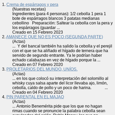
1.
Crema de espárragos y pera
(Nuestras recetas)
Ingredientes (para 4 personas): 1/2
cebolla
1 pera 1
bote de espárragos blancos 3 patatas medianas
cebollino Preparación: Saltear la
cebolla
con la pera y
los espárragos (guardar ...
Creado en 15 Febrero 2023
2.
AMANECE QUE NO ES POCO (SEGUNDA PARTE)
(Actas)
... Y del bancal también ha salido la
cebolla
y el perejil
con el que se ha aliñado el hígado de ternera que ha
servido de segundo entrante. Ya le podrían haber
echado calabazas en vez de hígado porque la ...
Creado en 07 Febrero 2020
3.
PROLETARIOS DEL MUNDO, UNÍOS.
(Actas)
... en los que colocó su interpretación del solomillo al
whisky cuya salsa aparte del licor llevaba ajo, limón,
cebolla
, caldo de pollo y un poco de harina. ...
Creado en 04 Febrero 2020
4.
PIN PARENTAL EN EL MAJAO
(Actas)
... Antonio Benemérita pide que los que no hagan
rimas cuando se pronuncie la palabra
cebolla
sean