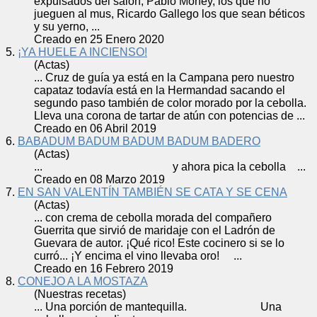
expulsados del salón, Pablo Money, los que no
jueguen al mus, Ricardo Gallego los que sean béticos
y su yerno, ...
Creado en 25 Enero 2020
5.
¡YA HUELE A INCIENSO!
(Actas)
... Cruz de guía ya está en la Campana pero nuestro
capataz todavía está en la Hermandad sacando el
segundo paso también de color morado por la
cebolla
.
Lleva una corona de tartar de atún con potencias de ...
Creado en 06 Abril 2019
6.
BABADUM BADUM BADUM BADUM BADERO
(Actas)
... y ahora pica la
cebolla
...
Creado en 08 Marzo 2019
7.
EN SAN VALENTÍN TAMBIÉN SE CATA Y SE CENA
(Actas)
... con crema de
cebolla
morada del compañero
Guerrita que sirvió de maridaje con el Ladrón de
Guevara de autor. ¡Qué rico! Este cocinero si se lo
curró... ¡Y encima el vino llevaba oro! ...
Creado en 16 Febrero 2019
8.
CONEJO A LA MOSTAZA
(Nuestras recetas)
... Una porción de mantequilla. Una