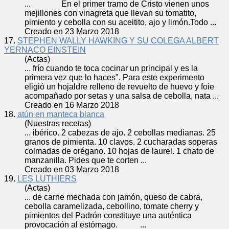
... En el primer tramo de Cristo vienen unos
mejillones con vinagreta que llevan su tomatito,
pimiento y
cebolla
con su aceitito, ajo y limón.Todo ...
Creado en 23 Marzo 2018
17.
STEPHEN WALLY HAWKING Y SU COLEGA ALBERT
YERNACO EINSTEIN
(Actas)
... frío cuando te toca cocinar un principal y es la
primera vez que lo haces". Para este experimento
eligió un hojaldre relleno de revuelto de huevo y foie
acompañado por setas y una salsa de
cebolla
, nata ...
Creado en 16 Marzo 2018
18.
atún en manteca blanca
(Nuestras recetas)
... ibérico. 2 cabezas de ajo. 2
cebolla
s medianas. 25
granos de pimienta. 10 clavos. 2 cucharadas soperas
colmadas de orégano. 10 hojas de laurel. 1 chato de
manzanilla. Pides que te corten ...
Creado en 03 Marzo 2018
19.
LES LUTHIERS
(Actas)
... de carne mechada con jamón, queso de cabra,
cebolla
caramelizada, cebollino, tomate cherry y
pimientos del Padrón constituye una auténtica
provocación al estómago. ...