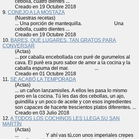
cebolla
, cuatro dientes ...
Creado en 19 Octubre 2018
9.
CONEJO A LA MOSTAZA
(Nuestras recetas)
... Una porción de mantequilla. Una
cebolla
, cuatro dientes ...
Creado en 19 Octubre 2018
10.
BARES, QUÉ LUGARES, TAN GRATOS PARA
CONVERSAR
(Actas)
... por caballa en
cebolla
da con puré de gurumelos al
cava. El puré era puro sabor de amor a la cocina y la
caballa espuma del mar. ...
Creado en 01 Octubre 2018
11.
SE ACABÓ LA TEMPORADA
(Actas)
... un cañon lanzamisiles. A ellos les pasa lo mismo
pero en la cocina. Tú les das dos
cebolla
s, un ajo,
guindilla y un poco de aceite y con esos ingredientes
son capaces de hacerte trescientos platos diferentes. ...
Creado en 03 Julio 2018
12.
A TODOS LOS COCHINOS LES LLEGA SU SAN
MARTÍN
(Actas)
... Y ahí vas tú,con unos imperiales crepes