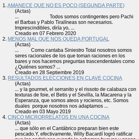
1.
AMANECE QUE NO ES POCO (SEGUNDA PARTE)
(Actas)
... Todos
somos
contingentes pero Pachi
el Barbas y Pablo Tiralíneas son necesarios.
Imprescindibles, diría yo, ...
Creado en 07 Febrero 2020
2.
MENOS MAL QUE NOS QUEDA PORTUGAL
(Actas)
... Como cantaba Siniestro Total nosotros
somos
seres racionales de los que toman raciones en los
bares y nos hacemos preguntas trascendentales como
¿Quiénes
somos
? ...
Creado en 28 Septiembre 2019
3.
RESULTADOS ELECCIONES EN CLAVE COCINA
(Actas)
... y la gourmet, el serranito y el rissoto de calabaza con
texturas de foie, el Betis y el Sevilla, la Macarena y la
Esperanza, que
somos
ateos y rocieros, etc.
Somos
duales porque nosotros nos adaptamos ...
Creado en 03 Mayo 2019
4.
CINCO MICRORRELATOS EN UNA COCINA
(Actas)
... que sólo en el Cantábrico preparan bien este
pescado.Y, efectivamente, Willy Bacardí logró ratificar