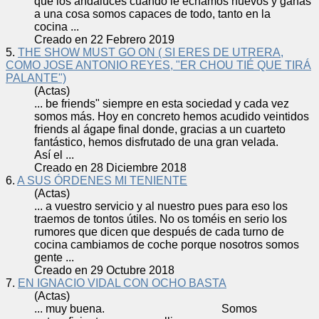
que los andaluces cuando le echamos huevos y ganas
a una cosa
somos
capaces de todo, tanto en la
cocina ...
Creado en 22 Febrero 2019
5.
THE SHOW MUST GO ON ( SI ERES DE UTRERA,
COMO JOSE ANTONIO REYES, "ER CHOU TIÉ QUE TIRÁ
PALANTE")
(Actas)
... be friends" siempre en esta sociedad y cada vez
somos
más. Hoy en concreto hemos acudido veintidos
friends al ágape final donde, gracias a un cuarteto
fantástico, hemos disfrutado de una gran velada.
Así el ...
Creado en 28 Diciembre 2018
6.
A SUS ÓRDENES MI TENIENTE
(Actas)
... a vuestro servicio y al nuestro pues para eso los
traemos de tontos útiles. No os toméis en serio los
rumores que dicen que después de cada turno de
cocina cambiamos de coche porque nosotros
somos
gente ...
Creado en 29 Octubre 2018
7.
EN IGNACIO VIDAL CON OCHO BASTA
(Actas)
... muy buena.
Somos