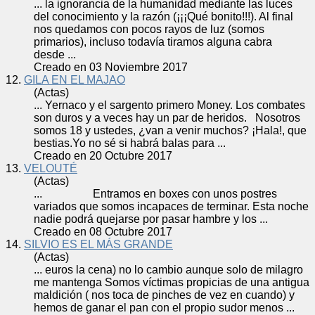
... la ignorancia de la humanidad mediante las luces
del conocimiento y la razón (¡¡¡Qué bonito!!!). Al final
nos quedamos con pocos rayos de luz (
somos
primarios), incluso todavía tiramos alguna cabra
desde ...
Creado en 03 Noviembre 2017
12.
GILA EN EL MAJAO
(Actas)
... Yernaco y el sargento primero Money. Los combates
son duros y a veces hay un par de heridos. Nosotros
somos
18 y ustedes, ¿van a venir muchos? ¡Hala!, que
bestias.Yo no sé si habrá balas para ...
Creado en 20 Octubre 2017
13.
VELOUTÉ
(Actas)
... Entramos en boxes con unos postres
variados que
somos
incapaces de terminar. Esta noche
nadie podrá quejarse por pasar hambre y los ...
Creado en 08 Octubre 2017
14.
SILVIO ES EL MÁS GRANDE
(Actas)
... euros la cena) no lo cambio aunque solo de milagro
me mantenga
Somos
víctimas propicias de una antigua
maldición ( nos toca de pinches de vez en cuando) y
hemos de ganar el pan con el propio sudor menos ...