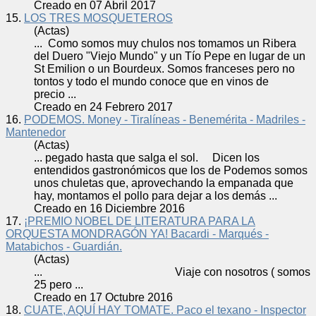
Creado en 07 Abril 2017
15.
LOS TRES MOSQUETEROS
(Actas)
... Como
somos
muy chulos nos tomamos un Ribera
del Duero "Viejo Mundo" y un Tío Pepe en lugar de un
St Emilion o un Bourdeux.
Somos
franceses pero no
tontos y todo el mundo conoce que en vinos de
precio ...
Creado en 24 Febrero 2017
16.
PODEMOS. Money - Tiralíneas - Benemérita - Madriles -
Mantenedor
(Actas)
... pegado hasta que salga el sol. Dicen los
entendidos gastronómicos que los de Podemos
somos
unos chuletas que, aprovechando la empanada que
hay, montamos el pollo para dejar a los demás ...
Creado en 16 Diciembre 2016
17.
¡PREMIO NOBEL DE LITERATURA PARA LA
ORQUESTA MONDRAGÓN YA! Bacardi - Marqués -
Matabichos - Guardián.
(Actas)
... Viaje con nosotros (
somos
25 pero ...
Creado en 17 Octubre 2016
18.
CUATE, AQUÍ HAY TOMATE. Paco el texano - Inspector