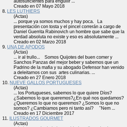
autosuficientes para engullir ...
Creado en 07 Mayo 2018
8.
LES LUTHIERS
(Actas)
... porque ya
somos
muchos y hay poca. La
presentación con tosta y el pincel correrán a cargo de
Daniel Guerrita Rabinovich un hombre que sabe que la
verdad absoluta no existe y eso es absolutamente ...
Creado en 02 Marzo 2018
9.
UNA DE APODOS
(Actas)
... ir al trullo...
Somos
Quijotes del buen comer y
Sanchos Panzas del mejor beber y sabemos que un
Padrino de la mafia y su abogado Defensor han venido
a deleitarnos con sus artes culinarias. ...
Creado en 27 Enero 2018
10.
NUEVE GALLOS PORTUGUESES
(Actas)
... los Portugueses, sabemos lo que quiere Díos?
¿Sabemos lo que queremos?¿En qué nos quedamos?
¿Queremos lo que no queremos? ¿
Somos
lo que no
somos
? ¿Cambiamos pero ni tanto así? "Nem ...
Creado en 17 Diciembre 2017
11.
ILUSTRADOS GOURMET
(Actas)