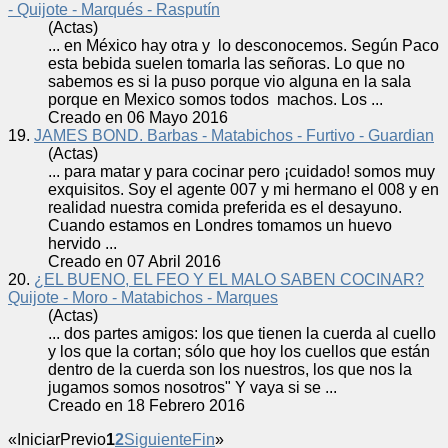
- Quijote - Marqués - Rasputín
(Actas)
... en México hay otra y lo desconocemos. Según Paco
esta bebida suelen tomarla las señoras. Lo que no
sabemos es si la puso porque vio alguna en la sala
porque en Mexico
somos
todos machos. Los ...
Creado en 06 Mayo 2016
19.
JAMES BOND. Barbas - Matabichos - Furtivo - Guardian
(Actas)
... para matar y para cocinar pero ¡cuidado!
somos
muy
exquisitos. Soy el agente 007 y mi hermano el 008 y en
realidad nuestra comida preferida es el desayuno.
Cuando estamos en Londres tomamos un huevo
hervido ...
Creado en 07 Abril 2016
20.
¿EL BUENO, EL FEO Y EL MALO SABEN COCINAR?
Quijote - Moro - Matabichos - Marques
(Actas)
... dos partes amigos: los que tienen la cuerda al cuello
y los que la cortan; sólo que hoy los cuellos que están
dentro de la cuerda son los nuestros, los que nos la
jugamos
somos
nosotros" Y vaya si se ...
Creado en 18 Febrero 2016
«
Iniciar
Previo
1
2
Siguiente
Fin
»