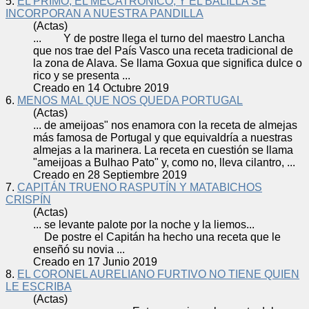
5.
EL PRIMO, EL MECATRÓNICO, Y EL BALILLA SE
INCORPORAN A NUESTRA PANDILLA
(Actas)
... Y de postre llega el turno del maestro Lancha
que nos trae del País Vasco una
receta
tradicional de
la zona de Alava. Se llama Goxua que significa dulce o
rico y se presenta ...
Creado en 14 Octubre 2019
6.
MENOS MAL QUE NOS QUEDA PORTUGAL
(Actas)
... de ameijoas" nos enamora con la
receta
de almejas
más famosa de Portugal y que equivaldría a nuestras
almejas a la marinera. La
receta
en cuestión se llama
"ameijoas a Bulhao Pato" y, como no, lleva cilantro, ...
Creado en 28 Septiembre 2019
7.
CAPITÁN TRUENO RASPUTÍN Y MATABICHOS
CRISPÍN
(Actas)
... se levante palote por la noche y la liemos...
De postre el Capitán ha hecho una
receta
que le
enseñó su novia ...
Creado en 17 Junio 2019
8.
EL CORONEL AURELIANO FURTIVO NO TIENE QUIEN
LE ESCRIBA
(Actas)