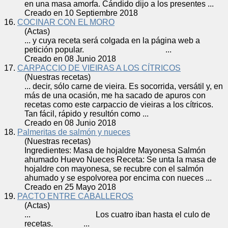
en una masa amorfa. Cándido dijo a los presentes ...
Creado en 10 Septiembre 2018
16.
COCINAR CON EL MORO
(Actas)
... y cuya
receta
será colgada en la página web a
petición popular. ...
Creado en 08 Junio 2018
17.
CARPACCIO DE VIEIRAS A LOS CÍTRICOS
(Nuestras recetas)
... decir, sólo carne de vieira. Es socorrida, versátil y, en
más de una ocasión, me ha sacado de apuros con
receta
s como este carpaccio de vieiras a los cítricos.
Tan fácil, rápido y resultón como ...
Creado en 08 Junio 2018
18.
Palmeritas de salmón y nueces
(Nuestras recetas)
Ingredientes: Masa de hojaldre Mayonesa Salmón
ahumado Huevo Nueces
Receta
: Se unta la masa de
hojaldre con mayonesa, se recubre con el salmón
ahumado y se espolvorea por encima con nueces ...
Creado en 25 Mayo 2018
19.
PACTO ENTRE CABALLEROS
(Actas)
... Los cuatro iban hasta el culo de
receta
s. ...