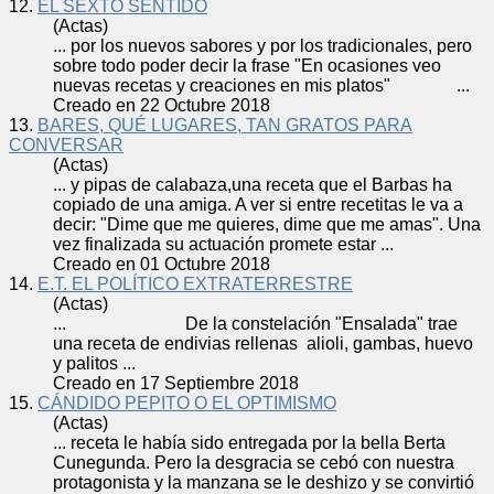
12.
EL SEXTO SENTIDO
(Actas)
... por los nuevos sabores y por los tradicionales, pero
sobre todo poder decir la frase "En ocasiones veo
nuevas
receta
s y creaciones en mis platos" ...
Creado en 22 Octubre 2018
13.
BARES, QUÉ LUGARES, TAN GRATOS PARA
CONVERSAR
(Actas)
... y pipas de calabaza,una
receta
que el Barbas ha
copiado de una amiga. A ver si entre recetitas le va a
decir: "Dime que me quieres, dime que me amas". Una
vez finalizada su actuación promete estar ...
Creado en 01 Octubre 2018
14.
E.T. EL POLÍTICO EXTRATERRESTRE
(Actas)
... De la constelación "Ensalada" trae
una
receta
de endivias rellenas alioli, gambas, huevo
y palitos ...
Creado en 17 Septiembre 2018
15.
CÁNDIDO PEPITO O EL OPTIMISMO
(Actas)
...
receta
le había sido entregada por la bella Berta
Cunegunda. Pero la desgracia se cebó con nuestra
protagonista y la manzana se le deshizo y se convirtió