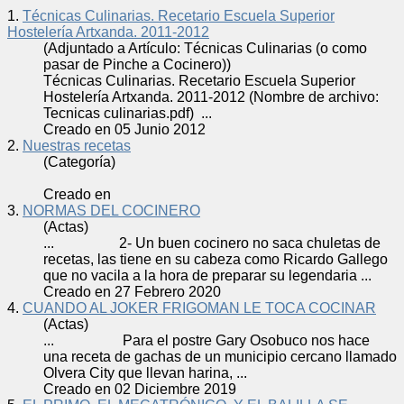
1.
Técnicas Culinarias. Recetario Escuela Superior
Hostelería Artxanda. 2011-2012
(Adjuntado a Artículo: Técnicas Culinarias (o como
pasar de Pinche a Cocinero))
Técnicas Culinarias.
Receta
rio Escuela Superior
Hostelería Artxanda. 2011-2012 (Nombre de archivo:
Tecnicas culinarias.pdf) ...
Creado en 05 Junio 2012
2.
Nuestras recetas
(Categoría)
Creado en
3.
NORMAS DEL COCINERO
(Actas)
... 2- Un buen cocinero no saca chuletas de
receta
s, las tiene en su cabeza como Ricardo Gallego
que no vacila a la hora de preparar su legendaria ...
Creado en 27 Febrero 2020
4.
CUANDO AL JOKER FRIGOMAN LE TOCA COCINAR
(Actas)
... Para el postre Gary Osobuco nos hace
una
receta
de gachas de un municipio cercano llamado
Olvera City que llevan harina, ...
Creado en 02 Diciembre 2019