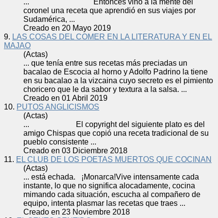
... Entonces vino a la mente del
coronel una
receta
que aprendió en sus viajes por
Sudamérica, ...
Creado en 20 Mayo 2019
9.
LAS COSAS DEL COMER EN LA LITERATURA Y EN EL
MAJAO
(Actas)
... que tenía entre sus
receta
s más preciadas un
bacalao de Escocia al horno y Adolfo Padrino la tiene
en su bacalao a la vizcaina cuyo secreto es el pimiento
choricero que le da sabor y textura a la salsa. ...
Creado en 01 Abril 2019
10.
PUTOS ANGLICISMOS
(Actas)
... El copyright del siguiente plato es del
amigo Chispas que copió una
receta
tradicional de su
pueblo consistente ...
Creado en 03 Diciembre 2018
11.
EL CLUB DE LOS POETAS MUERTOS QUE COCINAN
(Actas)
... está echada. ¡Monarca!Vive intensamente cada
instante, lo que no significa alocadamente, cocina
mimando cada situación, escucha al compañero de
equipo, intenta plasmar las
receta
s que traes ...
Creado en 23 Noviembre 2018