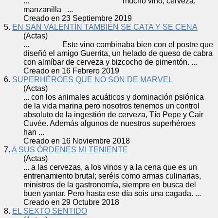
... mucho vino,
cerveza
,
manzanilla ...
Creado en 23 Septiembre 2019
5.
EN SAN VALENTÍN TAMBIÉN SE CATA Y SE CENA
(Actas)
... Este vino combinaba bien con el postre que
diseñó el amigo Guerrita, un helado de queso de cabra
con almíbar de
cerveza
y bizcocho de pimentón. ...
Creado en 16 Febrero 2019
6.
SUPERHÉROES QUE NO SON DE MARVEL
(Actas)
... con los animales acuáticos y dominación psiónica
de la vida marina pero nosotros tenemos un control
absoluto de la ingestión de
cerveza
, Tío Pepe y Cair
Cuvée. Además algunos de nuestros superhéroes
han ...
Creado en 16 Noviembre 2018
7.
A SUS ÓRDENES MI TENIENTE
(Actas)
... a las
cerveza
s, a los vinos y a la cena que es un
entrenamiento brutal; seréis como armas culinarias,
ministros de la gastronomía, siempre en busca del
buen yantar. Pero hasta ese día sois una cagada. ...
Creado en 29 Octubre 2018
8.
EL SEXTO SENTIDO