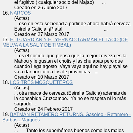
el fugitivo ( cualquier socio del Majao) ...
Creado en 26 Junio 2017
16.
NARCOS
(Actas)
... eso en esta sociedad a partir de ahora habrá
cerveza
Estrella Galicia. ¡Plata! ...
Creado en 27 Marzo 2017
17.
EL GUARDIÁN Y EL YERNACO ARMAN EL TACO (DE
MELVA A LA SAL Y DE TIMBAL)
(Actas)
... es el cocido, que piensa que la mejor
cerveza
es la
Mahou y le gustan el chotis y las chulapas pero que
cuando llega agosto ¡Vaya,vaya aquí no hay playa! se
va a dar por culo a los de provincias. ...
Creado en 10 Marzo 2017
18.
LOS TRES MOSQUETEROS
(Actas)
... otra marca de
cerveza
(Estrella Galicia) además de
la consabida Cruzcampo. ¡Ya no se respeta ni lo más
sagrado! ...
Creado en 24 Febrero 2017
19.
BATMAN RETAMERO RETURNS. Gasoleo - Retamero -
Barbas - Marqués
(Actas)
... Tanto los superhéroes buenos como los malos