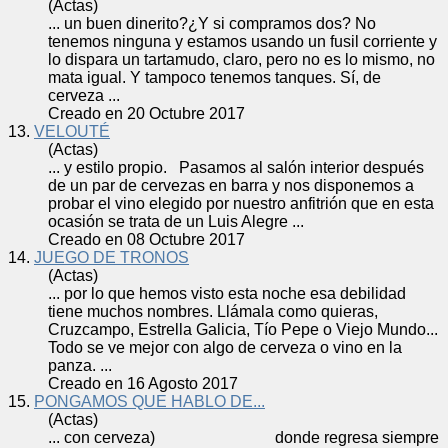
(Actas)
... un buen dinerito?¿Y si compramos dos? No
tenemos ninguna y estamos usando un fusil corriente y
lo dispara un tartamudo, claro, pero no es lo mismo, no
mata igual. Y tampoco tenemos tanques. Sí, de
cerveza
...
Creado en 20 Octubre 2017
13.
VELOUTÉ
(Actas)
... y estilo propio. Pasamos al salón interior después
de un par de
cerveza
s en barra y nos disponemos a
probar el vino elegido por nuestro anfitrión que en esta
ocasión se trata de un Luis Alegre ...
Creado en 08 Octubre 2017
14.
JUEGO DE TRONOS
(Actas)
... por lo que hemos visto esta noche esa debilidad
tiene muchos nombres. Llámala como quieras,
Cruzcampo, Estrella Galicia, Tío Pepe o Viejo Mundo...
Todo se ve mejor con algo de
cerveza
o vino en la
panza. ...
Creado en 16 Agosto 2017
15.
PONGAMOS QUE HABLO DE...
(Actas)
... con
cerveza
) donde regresa siempre