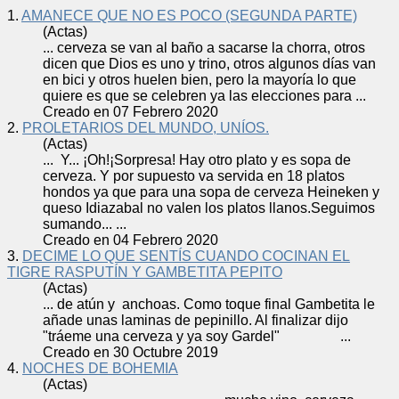
1.
AMANECE QUE NO ES POCO (SEGUNDA PARTE)
(Actas)
...
cerveza
se van al baño a sacarse la chorra, otros
dicen que Dios es uno y trino, otros algunos días van
en bici y otros huelen bien, pero la mayoría lo que
quiere es que se celebren ya las elecciones para ...
Creado en 07 Febrero 2020
2.
PROLETARIOS DEL MUNDO, UNÍOS.
(Actas)
... Y... ¡Oh!¡Sorpresa! Hay otro plato y es sopa de
cerveza
. Y por supuesto va servida en 18 platos
hondos ya que para una sopa de
cerveza
Heineken y
queso Idiazabal no valen los platos llanos.Seguimos
sumando... ...
Creado en 04 Febrero 2020
3.
DECIME LO QUE SENTÍS CUANDO COCINAN EL
TIGRE RASPUTÍN Y GAMBETITA PEPITO
(Actas)
... de atún y anchoas. Como toque final Gambetita le
añade unas laminas de pepinillo. Al finalizar dijo
"tráeme una
cerveza
y ya soy Gardel" ...
Creado en 30 Octubre 2019
4.
NOCHES DE BOHEMIA
(Actas)