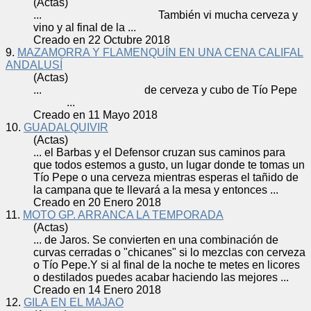
(Actas)
... También vi mucha
cerveza
y
vino y al final de la ...
Creado en 22 Octubre 2018
9.
MAZAMORRA Y FLAMENQUÍN EN UNA CENA CALIFAL
ANDALUSÍ
(Actas)
... de
cerveza
y cubo de Tío Pepe
...
Creado en 11 Mayo 2018
10.
GUADALQUIVIR
(Actas)
... el Barbas y el Defensor cruzan sus caminos para
que todos estemos a gusto, un lugar donde te tomas un
Tío Pepe o una
cerveza
mientras esperas el tañido de
la campana que te llevará a la mesa y entonces ...
Creado en 20 Enero 2018
11.
MOTO GP. ARRANCA LA TEMPORADA
(Actas)
... de Jaros. Se convierten en una combinación de
curvas cerradas o "chicanes" si lo mezclas con
cerveza
o Tío Pepe.Y si al final de la noche te metes en licores
o destilados puedes acabar haciendo las mejores ...
Creado en 14 Enero 2018
12.
GILA EN EL MAJAO