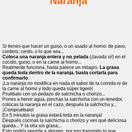
Si tienes que hacer un guiso, o un asado al horno: de pavo,
cordero, cerdo, o lo que sea...
Coloca una naranja entera y no pelada
(¡lavada si!) en el
cocido, guiso, o en la carne al horno...
Realmente funciona, hasta parece un milagro.
La grasa
queda toda dentro de la naranja, basta cortarla para
confirmarlo
.
¡La naranja no modifica en nada el sabor de la comida ni de
la carne al horno y todo queda súper ligero!
Pruébalo con un pedazo de salchicha o chorizo...
Pones a hervir agua, pinchas la salchicha con un tenedor,
colocas la naranja en el cazo, después la salchicha y...
¡Compruébalo!
En 5 minutos la grasa estará toda en la naranja!
Después cocinas la salchicha o chorizo y ves qué deliciosa
queda... Y la olla sin grasa...
Esto podría servirle a alguien, por eso transmito lo que