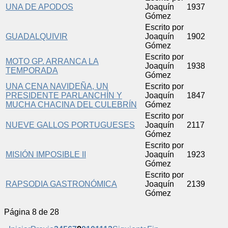
UNA DE APODOS
Joaquín
1937
Gómez
Escrito por
GUADALQUIVIR
Joaquín
1902
Gómez
Escrito por
MOTO GP. ARRANCA LA
Joaquín
1938
TEMPORADA
Gómez
UNA CENA NAVIDEÑA, UN
Escrito por
PRESIDENTE PARLANCHÍN Y
Joaquín
1847
MUCHA CHACINA DEL CULEBRÍN
Gómez
Escrito por
NUEVE GALLOS PORTUGUESES
Joaquín
2117
Gómez
Escrito por
MISIÓN IMPOSIBLE II
Joaquín
1923
Gómez
Escrito por
RAPSODIA GASTRONÓMICA
Joaquín
2139
Gómez
Página 8 de 28