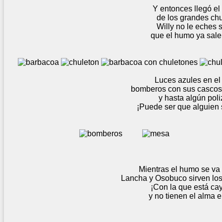
Y entonces llegó el mom
de los grandes chuleto
Willy no le eches sarmi
que el humo ya sale a borb
Luces azules en el horiz
bomberos con sus cascos, vecinos
y hasta algún polizont
¡Puede ser que alguien se haya 
Mientras el humo se va diluy
Lancha y Osobuco sirven los postres 
¡Con la que está cayen
y no tienen el alma en vilo