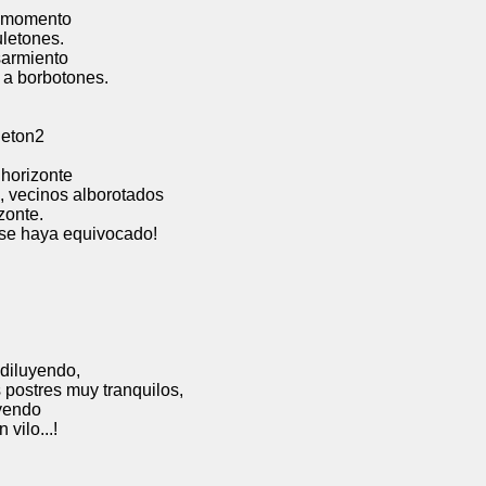
ento
nes.
ento
otones.
onte
 alborotados
e.
equivocado!
endo,
muy tranquilos,
do
...!