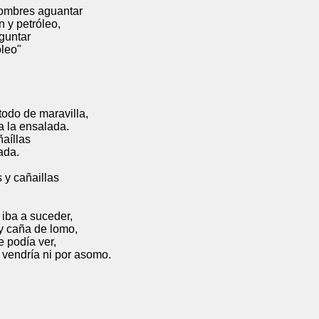
 aguantar
róleo,
tar
o"
 maravilla,
salada.
las
a.
suceder,
de lomo,
a ver,
ni por asomo.