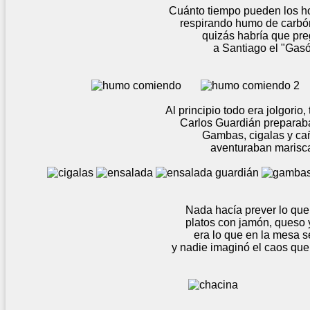
Cuánto tiempo pueden los hombres
respirando humo de carbón y pet
quizás habría que pregun
a Santiago el "Gasóle
Al principio todo era jolgorio, todo de
Carlos Guardián preparaba la en
Gambas, cigalas y cañaíl
aventuraban mariscad
Nada hacía prever lo que iba a 
platos con jamón, queso y caña 
era lo que en la mesa se podí
y nadie imaginó el caos que vendría 