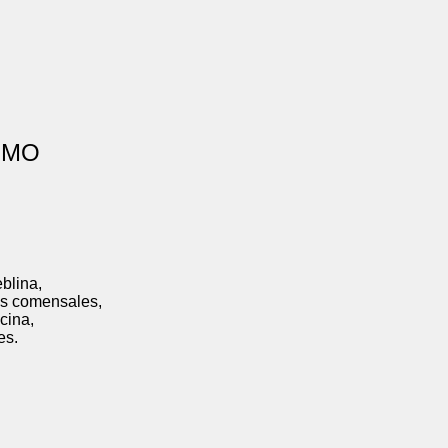
O
na,
ensales,
na,
.