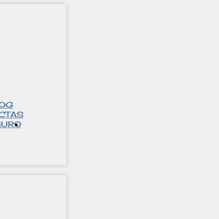
LOG
CTAS
URO