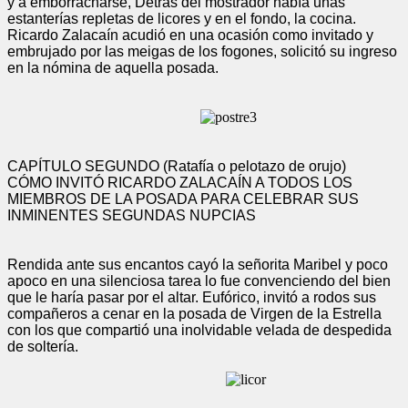
y a emborracharse, Detrás del mostrador había unas
estanterías repletas de licores y en el fondo, la cocina.
Ricardo Zalacaín acudió en una ocasión como invitado y
embrujado por las meigas de los fogones, solicitó su ingreso
en la nómina de aquella posada.
CAPÍTULO SEGUNDO (Ratafía o pelotazo de orujo)
CÓMO INVITÓ RICARDO ZALACAÍN A TODOS LOS
MIEMBROS DE LA POSADA PARA CELEBRAR SUS
INMINENTES SEGUNDAS NUPCIAS
Rendida ante sus encantos cayó la señorita Maribel y poco
apoco en una silenciosa tarea lo fue convenciendo del bien
que le haría pasar por el altar. Eufórico, invitó a rodos sus
compañeros a cenar en la posada de Virgen de la Estrella
con los que compartió una inolvidable velada de despedida
de soltería.