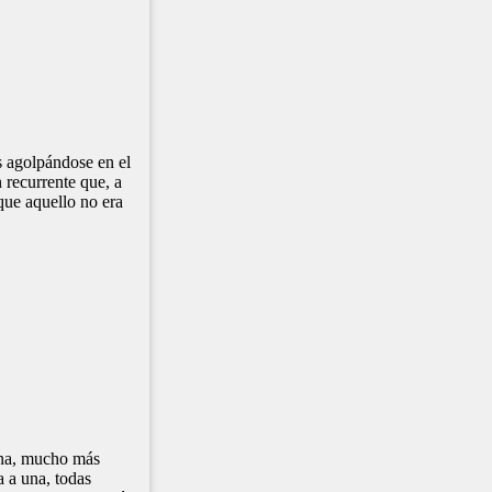
s agolpándose en el
 recurrente que, a
que aquello no era
eina, mucho más
a a una, todas