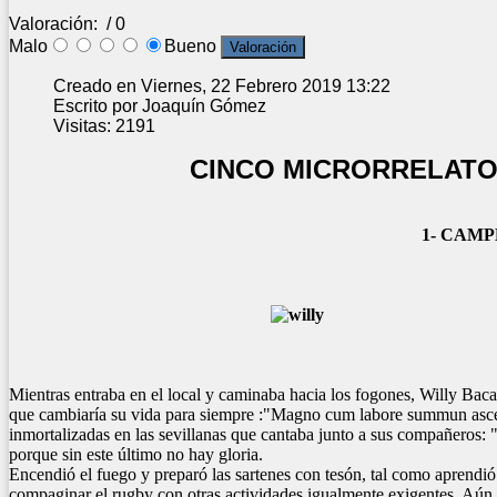
Valoración:
/ 0
Malo
Bueno
Creado en Viernes, 22 Febrero 2019 13:22
Escrito por Joaquín Gómez
Visitas: 2191
CINCO MICRORRELATO
1- CAM
Mientras entraba en el local y caminaba hacia los fogones, Willy Baca
que cambiaría su vida para siempre :"Magno cum labore summun ascend
inmortalizadas en las sevillanas que cantaba junto a sus compañeros: "
porque sin este último no hay gloria.
Encendió el fuego y preparó las sartenes con tesón, tal como aprendió
compaginar el rugby con otras actividades igualmente exigentes. Aún