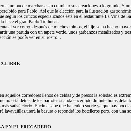
Berna"no puede marcharse sin culminar sus creaciones a lo grande. Y un
ercibido para Pablo. Así que la elección para la ilustración gastronómic
ue según los críticos especializados está en el restaurante La Viña de S
o hace el gran Pablo Tiralíneas.
rimenta al ver como, después de muchos mimos, el hijo se ha hecho mayor
mpartir una partida con un tapete verde, unos garbanzos metalizados y t
cción se podía ver en su rostro...
IBRE
en aquellos corredores llenos de celdas y de presos la soledad es extrema
ue no está detrás de los barrotes si anda encerrado durante horas delant
o más satisfactorio. Encima sabe que ha tenido suerte ya que hay pocos
 lavavajillas,tirará la basura o repondrá los botelleros pero, con una son
LA EN EL FREGADERO