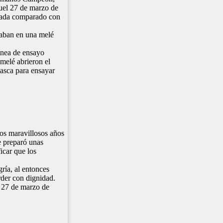
quel 27 de marzo de
 nada comparado con
azaban en una melé
línea de ensayo
melé abrieron el
vasca para ensayar
los maravillosos años
e preparó unas
icar que los
ría, al entonces
rder con dignidad.
n 27 de marzo de