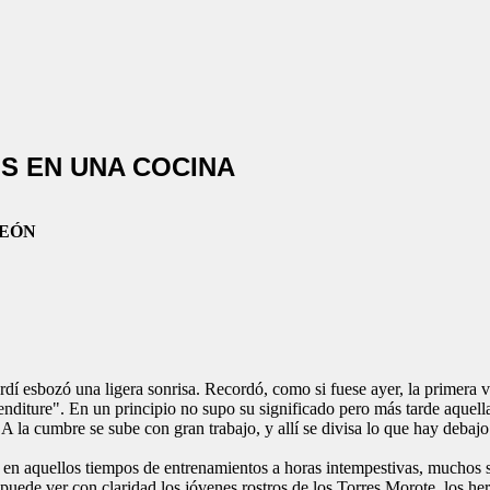
S EN UNA COCINA
PEÓN
rdí esbozó una ligera sonrisa. Recordó, como si fuese ayer, la primera 
iture". En un principio no supo su significado pero más tarde aquell
A la cumbre se sube con gran trabajo, y allí se divisa lo que hay debajo
 en aquellos tiempos de entrenamientos a horas intempestivas, muchos s
 puede ver con claridad los jóvenes rostros de los Torres Morote, los 