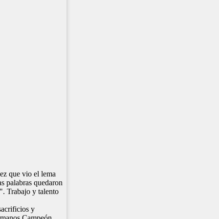
vez que vio el lema
as palabras quedaron
". Trabajo y talento
acrificios y
hermanos Campeón,