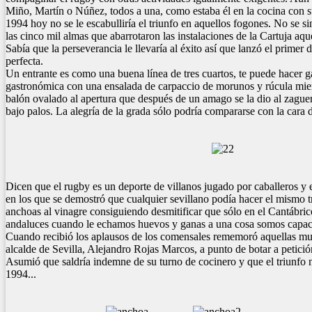
Miño, Martín o Núñez, todos a una, como estaba él en la cocina con 
1994 hoy no se le escabulliría el triunfo en aquellos fogones. No se
las cinco mil almas que abarrotaron las instalaciones de la Cartuja aque
Sabía que la perseverancia le llevaría al éxito así que lanzó el prim
perfecta.
Un entrante es como una buena línea de tres cuartos, te puede hacer g
gastronómica con una ensalada de carpaccio de morunos y rúcula mient
balón ovalado al apertura que después de un amago se la dio al zague
bajo palos. La alegría de la grada sólo podría compararse con la cara 
Dicen que el rugby es un deporte de villanos jugado por caballeros y e
en los que se demostró que cualquier sevillano podía hacer el mismo t
anchoas al vinagre consiguiendo desmitificar que sólo en el Cantábrico
andaluces cuando le echamos huevos y ganas a una cosa somos capaces
Cuando recibió los aplausos de los comensales rememoró aquellas mulet
alcalde de Sevilla, Alejandro Rojas Marcos, a punto de botar a petic
Asumió que saldría indemne de su turno de cocinero y que el triunfo
1994...