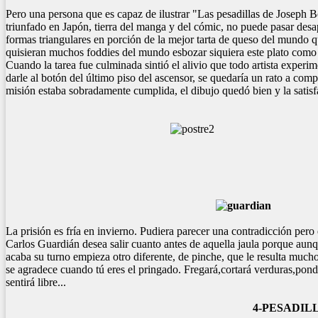
Pero una persona que es capaz de ilustrar "Las pesadillas de Joseph 
triunfado en Japón, tierra del manga y del cómic, no puede pasar desap
formas triangulares en porción de la mejor tarta de queso del mundo q
quisieran muchos foddies del mundo esbozar siquiera este plato como l
Cuando la tarea fue culminada sintió el alivio que todo artista expe
darle al botón del último piso del ascensor, se quedaría un rato a co
misión estaba sobradamente cumplida, el dibujo quedó bien y la satisfa
3-L
La prisión es fría en invierno. Pudiera parecer una contradicción pero 
Carlos Guardián desea salir cuanto antes de aquella jaula porque aunq
acaba su turno empieza otro diferente, de pinche, que le resulta much
se agradece cuando tú eres el pringado. Fregará,cortará verduras,pondrá
sentirá libre...
4-PESADIL