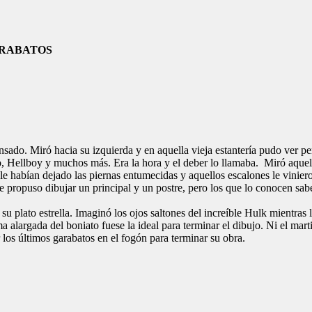
ARABATOS
ansado. Miró hacia su izquierda y en aquella vieja estantería pudo ver 
no, Hellboy y muchos más. Era la hora y el deber lo llamaba. Miró aquel
l le habían dejado las piernas entumecidas y aquellos escalones le vinie
 se propuso dibujar un principal y un postre, pero los que lo conocen sa
u plato estrella. Imaginó los ojos saltones del increíble Hulk mientras l
a alargada del boniato fuese la ideal para terminar el dibujo. Ni el mart
los últimos garabatos en el fogón para terminar su obra.