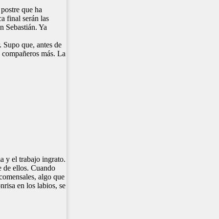
 postre que ha
a final serán las
an Sebastián. Ya
. Supo que, antes de
res compañeros más. La
 y el trabajo ingrato.
e de ellos. Cuando
 comensales, algo que
risa en los labios, se