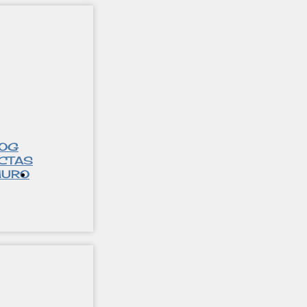
LOG
CTAS
URO