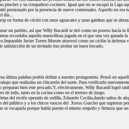
sus pinches y su compañero cocinero. Igual que no se escapó la Liga a
 sintió presionado por la presencia de nueve comensales. Aquello no era
l día...
er drop en forma de cóctel con unos aguacates y unas gambas que se abr
anar un partido, así que Willy Bacardí se tiró como un poseso hacía la 
ras recordaba aquella maravillosa jugada en el que una vez ganada la 
ro.Imparable Javier Torres Morote atravesó como un ciclón la defensa 
de satisfacción de un invitado tras probar un buen bocado.
sa última palabra podría definir a nuestro protagonista. Pensó en aquel
rabajo que realizaba un chicarrón del norte. Para verificarlo nuevament
 preparan bien este pescado.Y, efectivamente, Willy Bacardí logró ratif
 de todo, tanto en la cocina como en el terreno de juego.
as del recién operado de rodilla, Eduardo Cecilia,dando saltos de aleg
ión del público y a los chicos vascos del Xerox Guecho que supieron pe
 no se escaparía porque había puesto el mismo empeño y firmeza que u