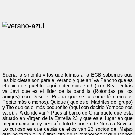
Suena la sintonía y los que fuimos a la EGB sabemos que
las bicicletas son para el verano y que ahí va Pancho que es
el chico del pueblo (aquí le decimos Pachi) con Bea. Detrás
va Javi que es el líder de la pandilla (Rotondas pa los
amigos) con Desi, el Piraña que se lo come tó (como el
Pepito más o menos), Quique ( que es el Madriles del grupo)
y Tito que es el más pequeñito (aquí con decirle Yernaco nos
vale). ¿ A dónde van? Pues al barco de Chanquete que está
situado en Virgen de la Estrella 23 y que es el lugar en que
mejor marisquito y pescaíto frito te ponen de Nerja a Sevilla.
Lo curioso es que detrás de ellos van 23 socios del Majao
que no faltan a la última cita de la temporada y que vienen